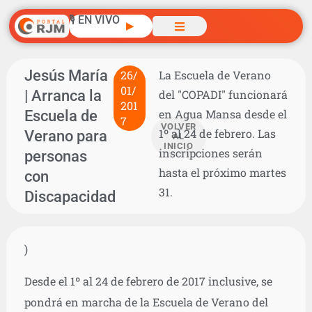
🎙️ EN VIVO
▶
Jesús María
26/
La Escuela de Verano
01/
| Arranca la
del "COPADI" funcionará
201
Escuela de
en Agua Mansa desde el
7
VOLVER
1º al 24 de febrero. Las
Verano para
AL
INICIO
inscripciones serán
personas
hasta el próximo martes
con
31.
Discapacidad
)
Desde el 1º al 24 de febrero de 2017 inclusive, se
pondrá en marcha de la Escuela de Verano del