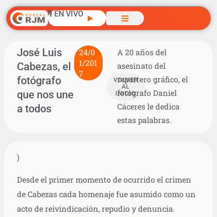
🎙️ EN VIVO
▶
José Luis
24/0
A 20 años del
1/201
Cabezas, el
asesinato del
7
fotógrafo
reportero gráfico, el
VOLVER
AL
fotógrafo Daniel
que nos une
INICIO
Cáceres le dedica
a todos
estas palabras.
)
Desde el primer momento de ocurrido el crimen
de Cabezas cada homenaje fue asumido como un
acto de reivindicación, repudio y denuncia.