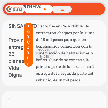
🎙️ EN VIVO
▶
SINSACATE
0
El acto fue en Casa Nóbile. Se
3/
|
entregaron cheques por la suma
0
Provincia
de 15 mil pesos para que los
1/
beneficiarios comiencen con la
entregó
2
VOLVER
0
construcción de habitaciones o
22
AL
INICIO
1
baños. Cuando se concrete la
planes
7
primera parte de la obra se hará
Vida
entrega de la segunda parte del
Digna
subsidio, de 10 mil pesos.
)