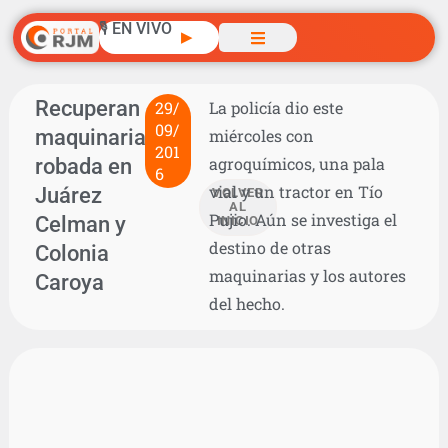
🎙️ EN VIVO
▶
Recuperan
29/
La policía dio este
09/
maquinaria
miércoles con
201
robada en
agroquímicos, una pala
6
vial y un tractor en Tío
Juárez
VOLVER
AL
Pujio. Aún se investiga el
Celman y
INICIO
destino de otras
Colonia
maquinarias y los autores
Caroya
del hecho.