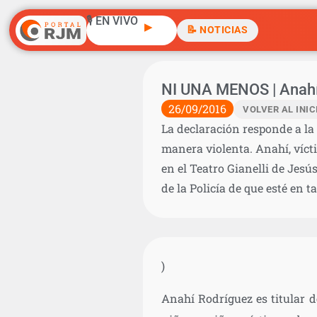
🎙️ EN VIVO
▶
📝 NOTICIAS
NI UNA MENOS | Anahí 
26/09/2016
VOLVER AL INIC
La declaración responde a la t
manera violenta. Anahí, vícti
en el Teatro Gianelli de Jesú
de la Policía de que esté en t
)
Anahí Rodríguez es titular de