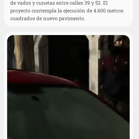
de vados y cunetas entre calles 39 y 52. El
proyecto contempla la ejecución de 4.600 metros
cuadrados de nuevo pavimento.