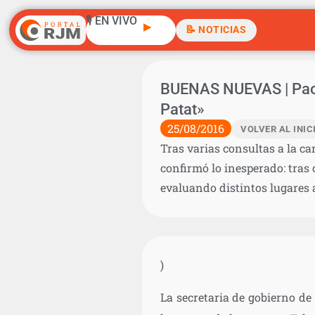
🎙️ EN VIVO
▶
📝 NOTICIAS
BUENAS NUEVAS | Paola
Patat»
25/08/2016
VOLVER AL INIC
Tras varias consultas a la ca
confirmó lo inesperado: tras 
evaluando distintos lugares a
)
La secretaria de gobierno d