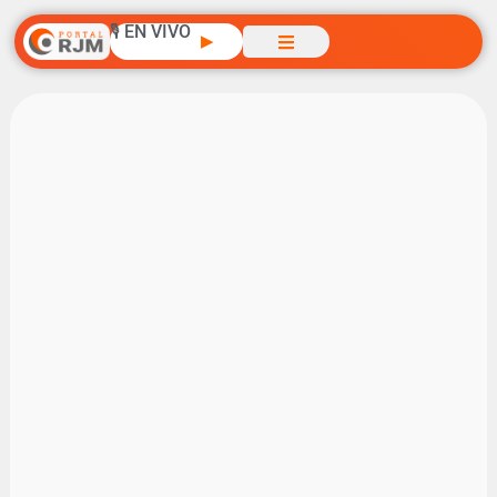
🎙️ EN VIVO
▶