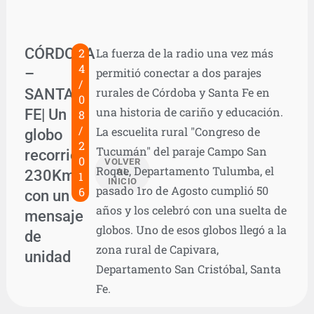
CÓRDOBA
2
La fuerza de la radio una vez más
4
–
permitió conectar a dos parajes
/
SANTA
rurales de Córdoba y Santa Fe en
0
una historia de cariño y educación.
FE| Un
8
/
La escuelita rural "Congreso de
globo
2
Tucumán" del paraje Campo San
recorrió
0
VOLVER
Roque, Departamento Tulumba, el
230Km
AL
1
INICIO
pasado 1ro de Agosto cumplió 50
6
con un
años y los celebró con una suelta de
mensaje
globos. Uno de esos globos llegó a la
de
zona rural de Capivara,
unidad
Departamento San Cristóbal, Santa
Fe.