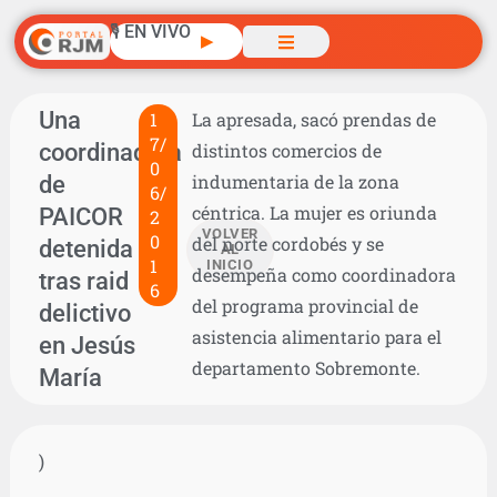
🎙️ EN VIVO
▶
Una
1
La apresada, sacó prendas de
7/
coordinadora
distintos comercios de
0
de
indumentaria de la zona
6/
céntrica. La mujer es oriunda
PAICOR
2
VOLVER
0
del norte cordobés y se
detenida
AL
1
INICIO
desempeña como coordinadora
tras raid
6
del programa provincial de
delictivo
asistencia alimentario para el
en Jesús
departamento Sobremonte.
María
)