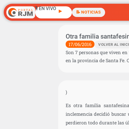
🎙️ EN VIVO
▶
📝 NOTICIAS
Otra familia santafesi
17/06/2016
VOLVER AL INIC
Son 7 personas que viven en 
en la provincia de Santa Fe. 
)
Es otra familia santafesin
inclemencia decidió buscar 
perdieron todo durante las ú