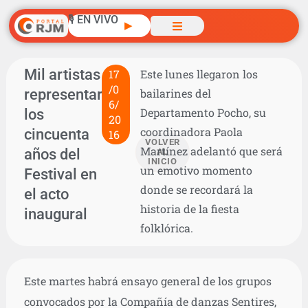
🎙️ EN VIVO
▶
Mil artistas
17
Este lunes llegaron los
/0
representarán
bailarines del
6/
los
Departamento Pocho, su
20
coordinadora Paola
cincuenta
16
VOLVER
Martínez adelantó que será
años del
AL
INICIO
un emotivo momento
Festival en
donde se recordará la
el acto
historia de la fiesta
inaugural
folklórica.
Este martes habrá ensayo general de los grupos
convocados por la Compañía de danzas Sentires,