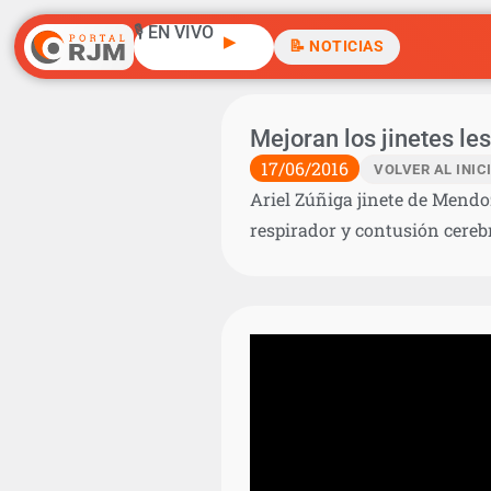
🎙️ EN VIVO
▶
📝 NOTICIAS
Mejoran los jinetes le
17/06/2016
VOLVER AL INIC
Ariel Zúñiga jinete de Mendo
respirador y contusión cere