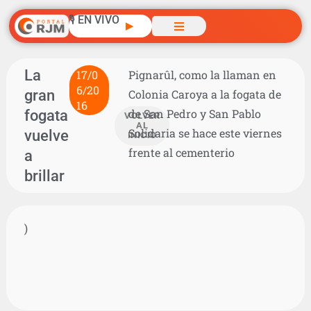
🎙️ EN VIVO
▶
La
17/0
Pignarûl, como la llaman en
6/20
gran
Colonia Caroya a la fogata de
16
fogata
de San Pedro y San Pablo
VOLVER
AL
Solidaria se hace este viernes
vuelve
INICIO
frente al cementerio
a
brillar
)