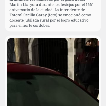
Martín Llaryora durante los festejos por el 166°
aniversario de la ciudad. La Intendente de
Totoral Cecilia Garay (foto) se emocionó como
docente jubilada rural por el logro educativo
para el norte cordobés.