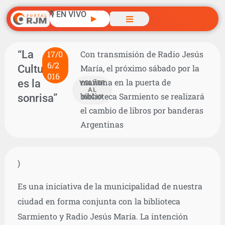
🎙️ EN VIVO
▶
“La
17/0
Con transmisión de Radio Jesús
6/2
Cultura
María, el próximo sábado por la
016
es la
mañana en la puerta de
VOLVER
AL
biblioteca Sarmiento se realizará
sonrisa”
INICIO
el cambio de libros por banderas
Argentinas
)
Es una iniciativa de la municipalidad de nuestra
ciudad en forma conjunta con la biblioteca
Sarmiento y Radio Jesús María. La intención