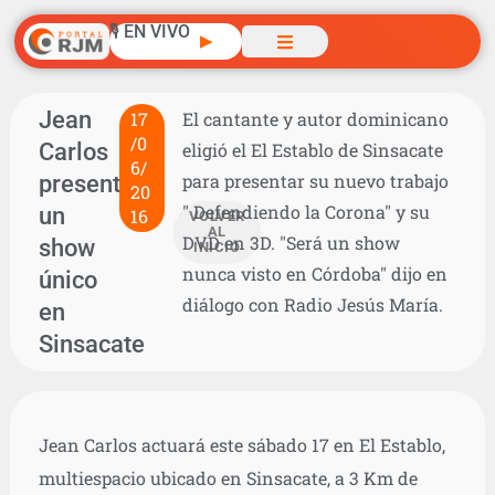
🎙️ EN VIVO
▶
Jean
17
El cantante y autor dominicano
/0
Carlos
eligió el El Establo de Sinsacate
6/
presenta
para presentar su nuevo trabajo
20
" Defendiendo la Corona" y su
un
16
VOLVER
AL
DVD en 3D. "Será un show
show
INICIO
nunca visto en Córdoba" dijo en
único
diálogo con Radio Jesús María.
en
Sinsacate
Jean Carlos actuará este sábado 17 en El Establo,
multiespacio ubicado en Sinsacate, a 3 Km de