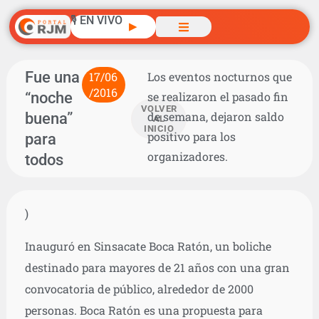
🎙️ EN VIVO
▶
Fue una
17/06
Los eventos nocturnos que
/2016
“noche
se realizaron el pasado fin
VOLVER
buena”
de semana, dejaron saldo
AL
INICIO
positivo para los
para
organizadores.
todos
)
Inauguró en Sinsacate Boca Ratón, un boliche
destinado para mayores de 21 años con una gran
convocatoria de público, alrededor de 2000
personas. Boca Ratón es una propuesta para