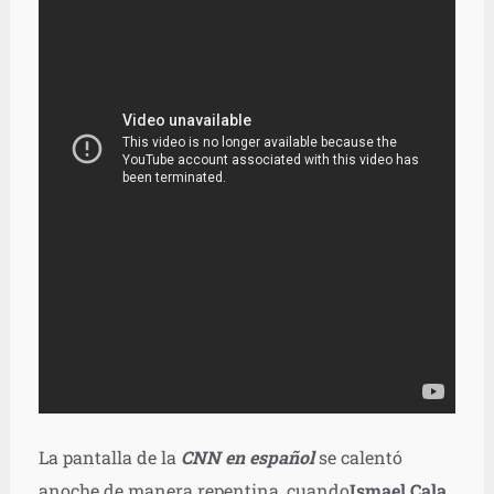
La pantalla de la
CNN en español
se calentó
anoche de manera repentina, cuando
Ismael Cala