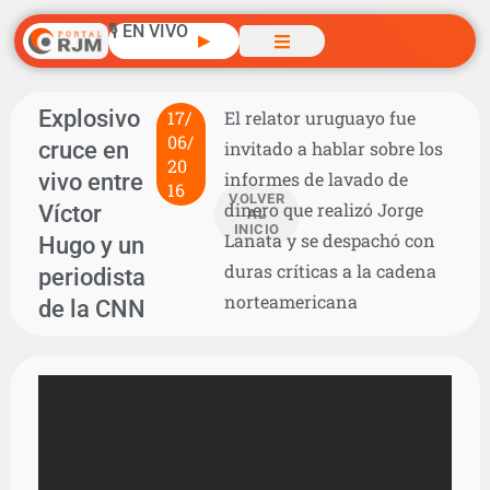
🎙️ EN VIVO
▶
Explosivo
17/
El relator uruguayo fue
06/
cruce en
invitado a hablar sobre los
20
vivo entre
informes de lavado de
16
VOLVER
dinero que realizó Jorge
Víctor
AL
INICIO
Lanata y se despachó con
Hugo y un
duras críticas a la cadena
periodista
norteamericana
de la CNN