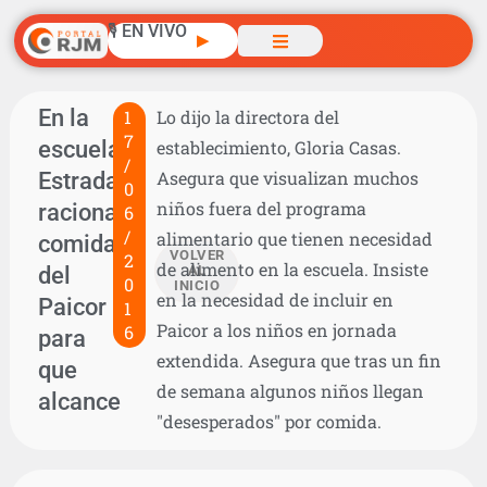
🎙️ EN VIVO
▶
En la
1
Lo dijo la directora del
7
escuela
establecimiento, Gloria Casas.
/
Estrada
Asegura que visualizan muchos
0
niños fuera del programa
racionan
6
/
alimentario que tienen necesidad
comida
VOLVER
2
de alimento en la escuela. Insiste
del
AL
0
INICIO
en la necesidad de incluir en
Paicor
1
Paicor a los niños en jornada
6
para
extendida. Asegura que tras un fin
que
de semana algunos niños llegan
alcance
"desesperados" por comida.