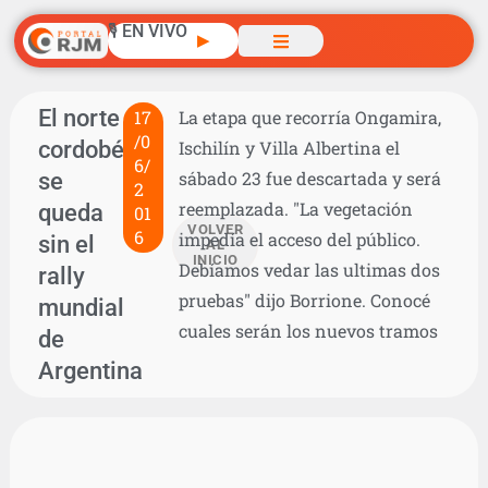
🎙️ EN VIVO
▶
El norte
17
La etapa que recorría Ongamira,
/0
cordobés
Ischilín y Villa Albertina el
6/
se
sábado 23 fue descartada y será
2
reemplazada. "La vegetación
queda
01
VOLVER
6
impedía el acceso del público.
sin el
AL
INICIO
Debíamos vedar las ultimas dos
rally
pruebas" dijo Borrione. Conocé
mundial
cuales serán los nuevos tramos
de
Argentina