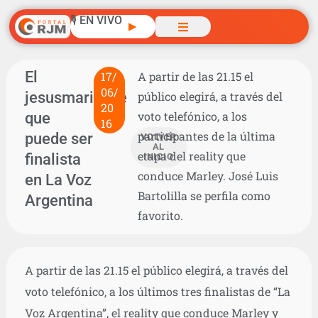
🎙️ EN VIVO
▶
El
17/
A partir de las 21.15 el
06/
jesusmariense
público elegirá, a través del
20
que
voto telefónico, a los
16
participantes de la última
puede ser
VOLVER
AL
etapa del reality que
finalista
INICIO
conduce Marley. José Luis
en La Voz
Bartolilla se perfila como
Argentina
favorito.
A partir de las 21.15 el público elegirá, a través del
voto telefónico, a los últimos tres finalistas de “La
Voz Argentina”, el reality que conduce Marley y