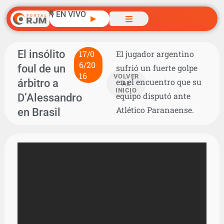
🎙️ EN VIVO
▶
El insólito
17/0
El jugador argentino
6/20
foul de un
sufrió un fuerte golpe
16
VOLVER
árbitro a
en el encuentro que su
AL
INICIO
equipo disputó ante
D’Alessandro
Atlético Paranaense.
en Brasil