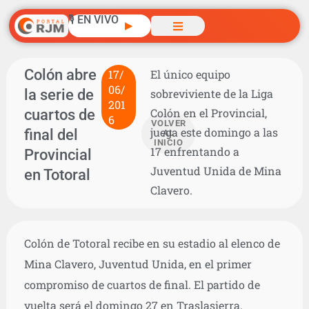
🎙️ EN VIVO
▶
Colón abre
17/
El único equipo
06/
la serie de
sobreviviente de la Liga
201
cuartos de
Colón en el Provincial,
6
VOLVER
juega este domingo a las
final del
AL
INICIO
17 enfrentando a
Provincial
Juventud Unida de Mina
en Totoral
Clavero.
Colón de Totoral recibe en su estadio al elenco de
Mina Clavero, Juventud Unida, en el primer
compromiso de cuartos de final. El partido de
vuelta será el domingo 27 en Traslasierra.