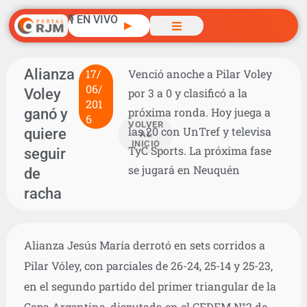
🎙️ EN VIVO
▶
Alianza
17/
Venció anoche a Pilar Voley
06/
Voley
por 3 a 0 y clasificó a la
201
ganó y
próxima ronda. Hoy juega a
6
VOLVER
las 20 con UnTref y televisa
quiere
AL
INICIO
TyC Sports. La próxima fase
seguir
se jugará en Neuquén
de
racha
Alianza Jesús María derrotó en sets corridos a
Pilar Vóley, con parciales de 26-24, 25-14 y 25-23,
en el segundo partido del primer triangular de la
Copa Argentina, disputada en el CEDEM N°2 de