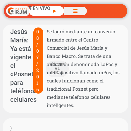
🎙️ EN VIVO
▶
Jesús
0
Se logró mediante un convenio
8
María:
firmado entre el Centro
/
Ya está
Comercial de Jesús María y
0
Banco Macro. Se trata de una
vigente
7
/
aplicación denominada LaPos y
el
VOLVER
AL
2
un dispositivo llamado mPos, los
«Posnet»
INICIO
0
cuales funcionan como el
para
1
tradicional Posnet pero
6
teléfonos
mediante teléfonos celulares
celulares
inteligentes.
)