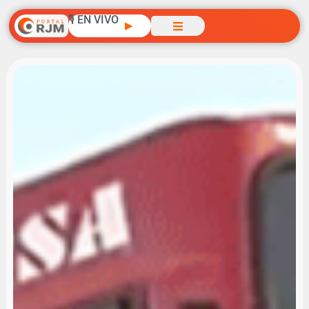
🎙️ EN VIVO
▶