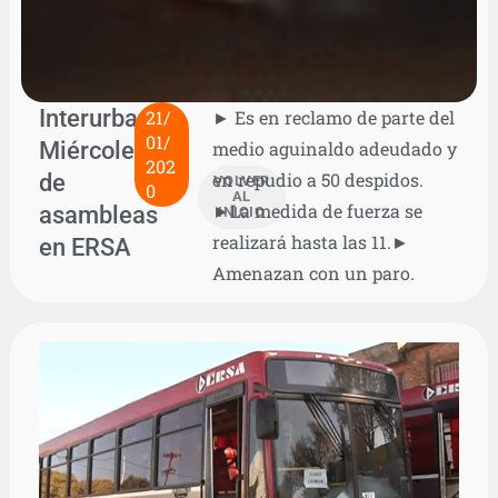
Interurbanos:
21/
► Es en reclamo de parte del
01/
Miércoles
medio aguinaldo adeudado y
202
de
en repudio a 50 despidos.
VOLVER
0
AL
►La medida de fuerza se
asambleas
INICIO
realizará hasta las 11.►
en ERSA
Amenazan con un paro.