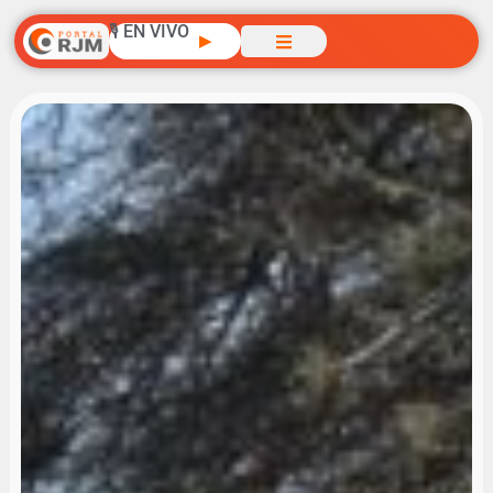
🎙️ EN VIVO
▶