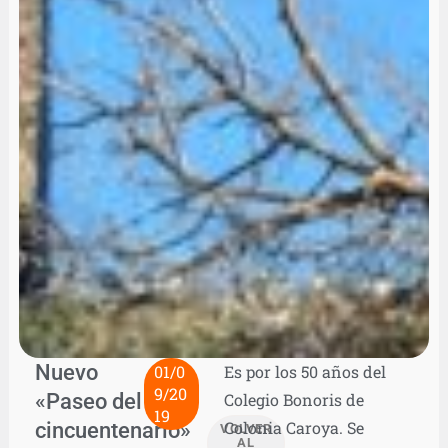
Nuevo
01/0
Es por los 50 años del
9/20
«Paseo del
Colegio Bonoris de
19
cincuentenario»
Colonia Caroya. Se
VOLVER
AL