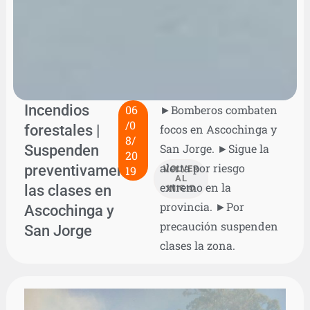
Incendios
06
►Bomberos combaten
/0
forestales |
focos en Ascochinga y
8/
Suspenden
San Jorge. ►Sigue la
20
alerta por riesgo
preventivamente
19
VOLVER
AL
extremo en la
las clases en
INICIO
provincia. ►Por
Ascochinga y
precaución suspenden
San Jorge
clases la zona.