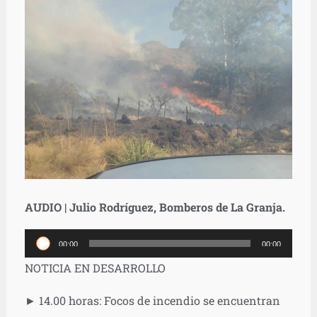
AUDIO | Julio Rodríguez, Bomberos de La Granja.
Reproductor
00:00
00:00
de
NOTICIA EN DESARROLLO
audio
► 14.00 horas: Focos de incendio se encuentran