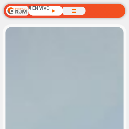
🎙️ EN VIVO
▶