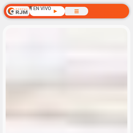
🎙️ EN VIVO
▶