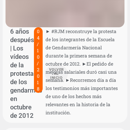
6 años
0
► #RJM reconstruye la protesta
4
después
de los integrantes de la Escuela
/
| Los
de Gendarmería Nacional
1
durante la primera semana de
vídeos
0
/
octubre de 2012. ►El pedido de
de la
2
VOLVER
mejoras salariales duró casi una
protesta
AL
0
INICIO
semana. ►Recorremos día a día
de los
1
los testimonios más importantes
8
gendarmes
de uno de los hechos más
en
relevantes en la historia de la
octubre
institución.
de 2012