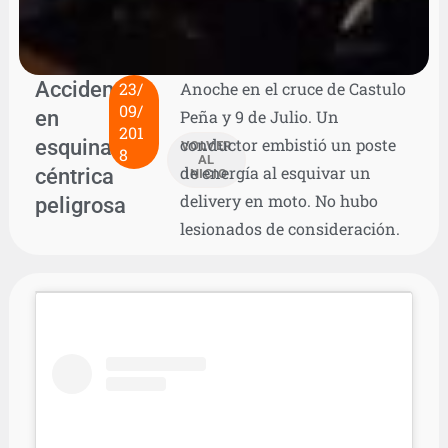
Accidente
23/
Anoche en el cruce de Castulo
09/
en
Peña y 9 de Julio. Un
201
esquina
conductor embistió un poste
VOLVER
8
AL
de energía al esquivar un
céntrica
INICIO
delivery en moto. No hubo
peligrosa
lesionados de consideración.