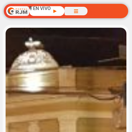
🎙️ EN VIVO
▶