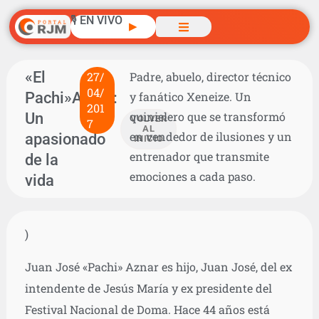
🎙️ EN VIVO
▶
«El
27/
Padre, abuelo, director técnico
04/
Pachi»Aznar:
y fanático Xeneize. Un
201
Un
quinielero que se transformó
VOLVER
7
AL
en vendedor de ilusiones y un
apasionado
INICIO
entrenador que transmite
de la
emociones a cada paso.
vida
)
Juan José «Pachi» Aznar es hijo, Juan José, del ex
intendente de Jesús María y ex presidente del
Festival Nacional de Doma. Hace 44 años está