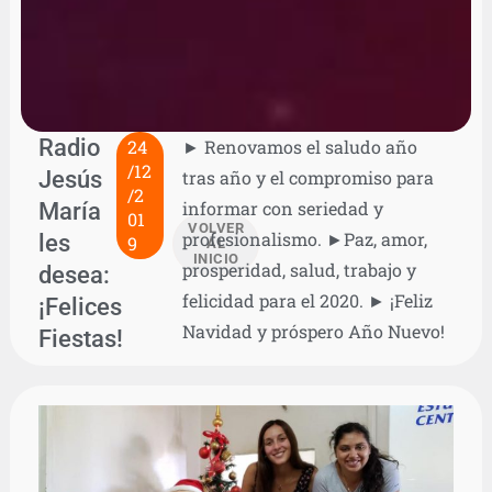
Radio
24
► Renovamos el saludo año
/12
Jesús
tras año y el compromiso para
/2
María
informar con seriedad y
01
VOLVER
profesionalismo. ►Paz, amor,
les
9
AL
INICIO
prosperidad, salud, trabajo y
desea:
felicidad para el 2020. ► ¡Feliz
¡Felices
Navidad y próspero Año Nuevo!
Fiestas!