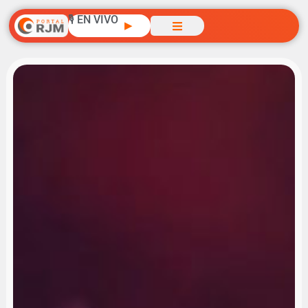
🎙️ EN VIVO
▶