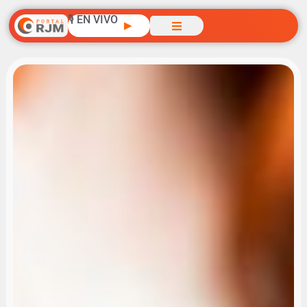
🎙️ EN VIVO
▶