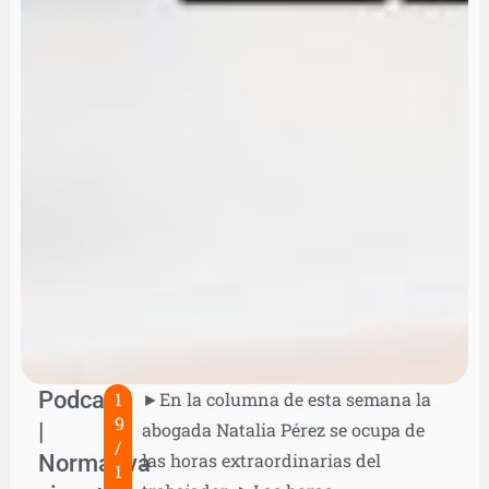
Podcast
1
►En la columna de esta semana la
9
|
abogada Natalia Pérez se ocupa de
/
Normativa
las horas extraordinarias del
1