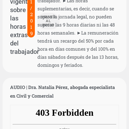
trabajador. ►Las horas
vigente
1
/
suplementarias, es decir, cuando se
sobre
2
supera la jornada legal, no pueden
las
VOLVER
0
AL
superar las 9 horas diarias ni las 48
horas
INICIO
1
horas semanales. ►La remuneración
9
extras
tendrá un recargo del 50% por cada
del
hora en días comunes y del 100% en
trabajador
días sábados después de las 13 horas,
domingos y feriados.
AUDIO | Dra. Natalia Pérez, abogada especialista
en Civil y Comercial