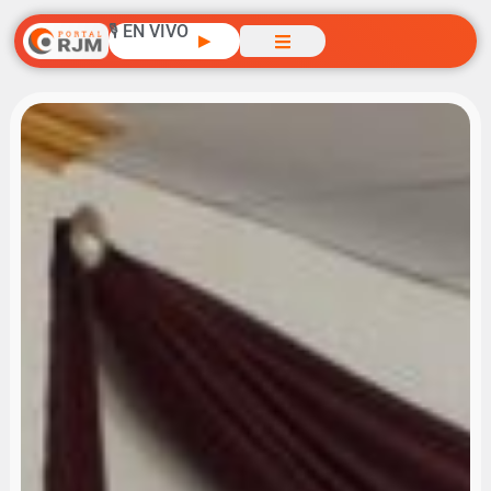
🎙️ EN VIVO
▶