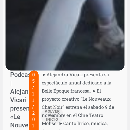
Podcast
0
►Alejandra Vicari presenta su
5
|
espectáculo anual dedicado a la
/
Alejandra
Belle Époque francesa. ►El
1
proyecto creativo "Le Nouveaux
Vicari
1
/
Chat Noir" estrena el sábado 9 de
presenta
VOLVER
2
noviembre en el Cine Teatro
«Le
AL
0
INICIO
Molise. ►Canto lírico, música,
Nouveaux
1