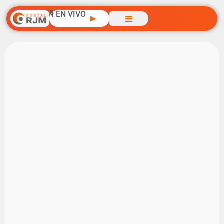
🎙️ EN VIVO
▶