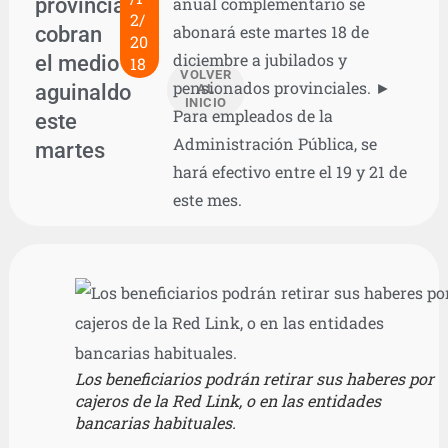
provinciales
anual complementario se
2/
cobran
abonará este martes 18 de
20
diciembre a jubilados y
el medio
18
VOLVER
pensionados provinciales. ►
aguinaldo
AL
INICIO
Para empleados de la
este
Administración Pública, se
martes
hará efectivo entre el 19 y 21 de
este mes.
Los beneficiarios podrán retirar sus haberes por
cajeros de la Red Link, o en las entidades
bancarias habituales.