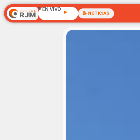
🎙️ EN VIVO
▶
📝 NOTICIAS