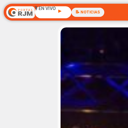
🎙️ EN VIVO
▶
📝 NOTICIAS