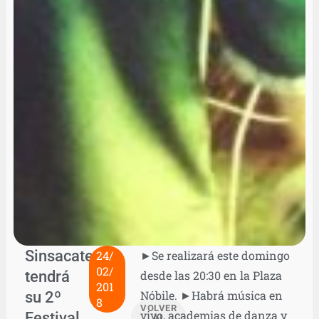
Sinsacate
24/
►Se realizará este domingo
02/
tendrá
desde las 20:30 en la Plaza
201
su 2º
Nóbile. ►Habrá música en
8
VOLVER
vivo, academias de danza y
Festival
AL