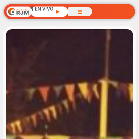
🎙️ EN VIVO
▶