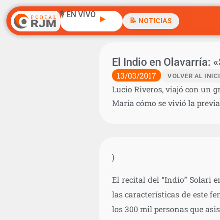
🎙️ EN VIVO
▶
📝 NOTICIAS
El Indio en Olavarría: 
13/03/2017
VOLVER AL INIC
Lucio Riveros, viajó con un g
María cómo se vivió la previa
)
El recital del “Indio” Solari
las características de este 
los 300 mil personas que asi