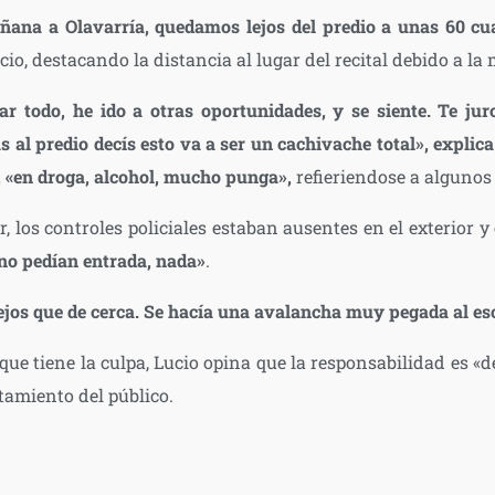
ñana a Olavarría, quedamos lejos del predio a unas 60 cua
ucio, destacando la distancia al lugar del recital debido a la
ar todo, he ido a otras oportunidades, y se siente. Te ju
 al predio decís esto va a ser un cachivache total», expli
, «en droga, alcohol, mucho punga»,
refieriendose a algunos
, los controles policiales estaban ausentes en el exterior y e
no pedían entrada, nada»
.
ejos que de cerca. Se hacía una avalancha muy pegada al esc
ue tiene la culpa, Lucio opina que la responsabilidad es «d
tamiento del público.