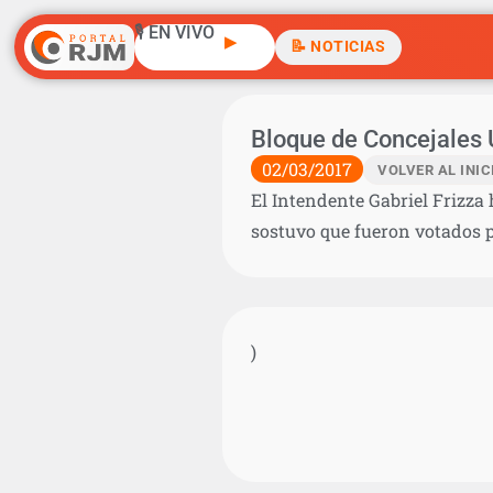
🎙️ EN VIVO
▶
📝 NOTICIAS
Bloque de Concejales
02/03/2017
VOLVER AL INIC
El Intendente Gabriel Frizza
sostuvo que fueron votados p
)