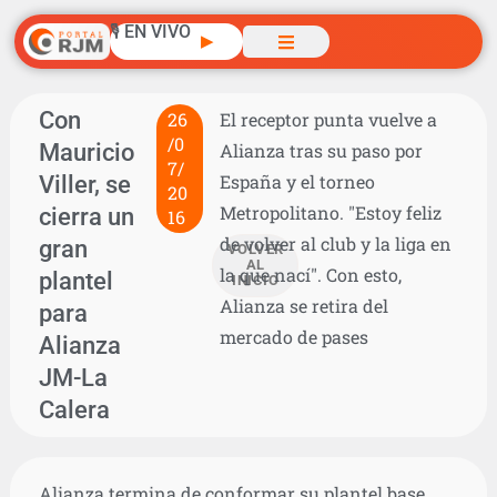
🎙️ EN VIVO
▶
Con
26
El receptor punta vuelve a
/0
Mauricio
Alianza tras su paso por
7/
Viller, se
España y el torneo
20
Metropolitano. "Estoy feliz
cierra un
16
de volver al club y la liga en
gran
VOLVER
AL
la que nací". Con esto,
plantel
INICIO
Alianza se retira del
para
mercado de pases
Alianza
JM-La
Calera
Alianza termina de conformar su plantel base