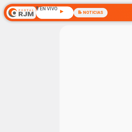
🎙️ EN VIVO
▶
📝 NOTICIAS