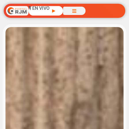
🎙️ EN VIVO
▶