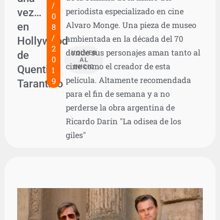
/
vez…
periodista especializado en cine
0
Alvaro Monge. Una pieza de museo
en
8
/
ambientada en la década del 70
Hollywood
2
donde sus personajes aman tanto al
de
VOLVER
0
AL
cine como el creador de esta
Quentin
INICIO
1
película. Altamente recomendada
9
Tarantino
para el fin de semana y a no
perderse la obra argentina de
Ricardo Darín "La odisea de los
giles"