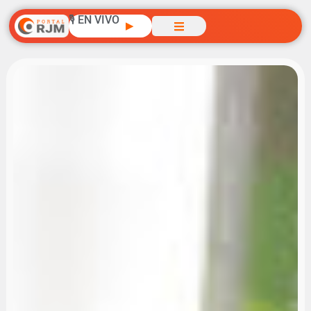
🎙️ EN VIVO
▶