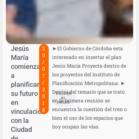
Jesús
2
►El Gobierno de Córdoba esta
0
María
interesado en insertar el plan
/
comienza
Jesús María Proyecta dentro de
0
los proyectos del Instituto de
a
7
/
Planificación Metropolitana. ►
planificar
2
Dentro del temario que se trató
su futuro
VOLVER
0
AL
en la primera reunión se
en
1
INICIO
encuentra la cuestión del tren o
8
vinculación
bien el uso de los espacios que
con la
hoy ocupan las vías.
Ciudad
de