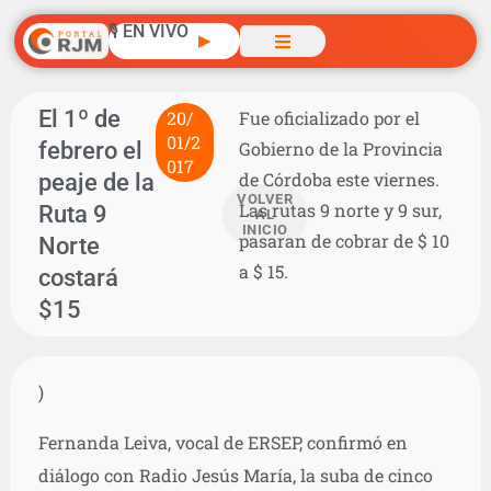
🎙️ EN VIVO
▶
El 1º de
20/
Fue oficializado por el
01/2
febrero el
Gobierno de la Provincia
017
peaje de la
de Córdoba este viernes.
VOLVER
Las rutas 9 norte y 9 sur,
Ruta 9
AL
INICIO
pasaran de cobrar de $ 10
Norte
a $ 15.
costará
$15
)
Fernanda Leiva, vocal de ERSEP, confirmó en
diálogo con Radio Jesús María, la suba de cinco