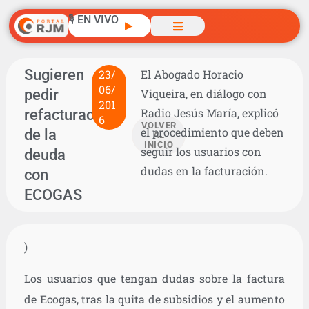
🎙️ EN VIVO
▶
Sugieren
23/
El Abogado Horacio
06/
pedir
Viqueira, en diálogo con
201
refacturación
Radio Jesús María, explicó
6
VOLVER
el procedimiento que deben
de la
AL
INICIO
seguir los usuarios con
deuda
dudas en la facturación.
con
ECOGAS
)
Los usuarios que tengan dudas sobre la factura
de Ecogas, tras la quita de subsidios y el aumento