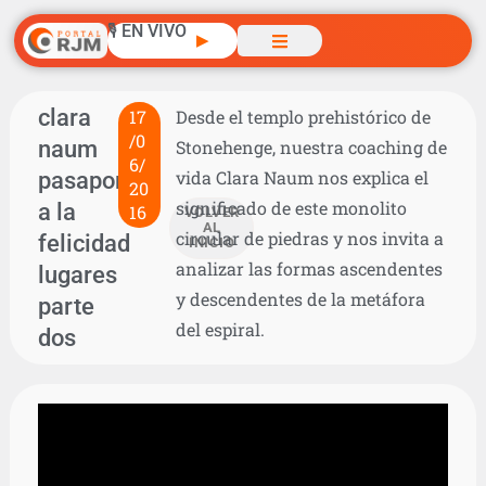
🎙️ EN VIVO
▶
clara
17
Desde el templo prehistórico de
/0
naum
Stonehenge, nuestra coaching de
6/
pasaporte
vida Clara Naum nos explica el
20
significado de este monolito
a la
16
VOLVER
AL
circular de piedras y nos invita a
felicidad
INICIO
analizar las formas ascendentes
lugares
y descendentes de la metáfora
parte
del espiral.
dos